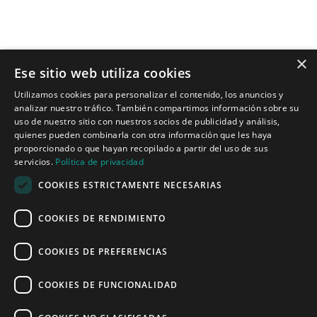
×
Ese sitio web utiliza cookies
Tecnologías para ingeniería acústica
Utilizamos cookies para personalizar el contenido, los anuncios y
analizar nuestro tráfico. También compartimos información sobre su
Inicio
uso de nuestro sitio con nuestros socios de publicidad y análisis,
Aplicaciones
quienes pueden combinarla con otra información que les haya
Productos
proporcionado o que hayan recopilado a partir del uso de sus
Noticias
servicios.
Política de privacidad
COOKIES ESTRICTAMENTE NECESARIAS
Quiénes somos
COOKIES DE RENDIMIENTO
Misión y visión
Política de privacidad
COOKIES DE PREFERENCIAS
COOKIES DE FUNCIONALIDAD