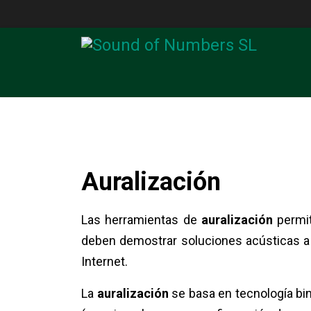
Odeon
Inicio
Apl
Simulación y medición de la acústica 
Auralización
Solicitar oferta
Las herramientas de
auralización
permit
deben demostrar soluciones acústicas a
Internet.
La
auralización
se basa en tecnología bin