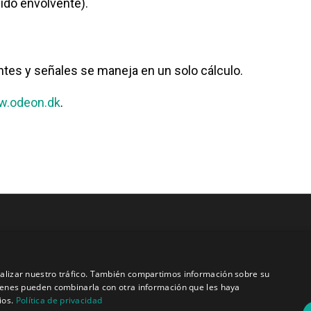
ido envolvente).
tes y señales se maneja en un solo cálculo.
.odeon.dk
.
Quiénes somos
analizar nuestro tráfico. También compartimos información sobre su
Misión y visión
quienes pueden combinarla con otra información que les haya
Política de privacidad
ios.
Política de privacidad