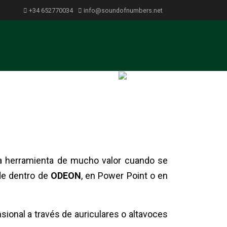
+34 652770034
info@soundofnumbers.net
Presupuesto
Contacto
na herramienta de mucho valor cuando se
de dentro de
ODEON
, en Power Point o en
sional a través de auriculares o altavoces