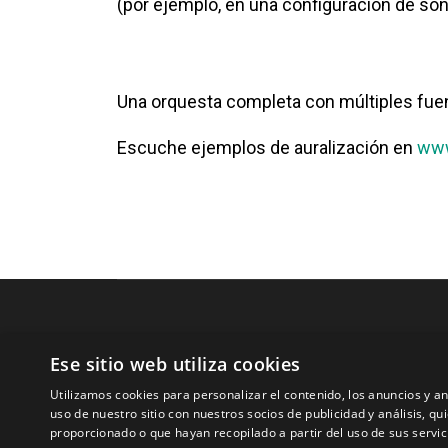
(por ejemplo, en una configuración de son
Una orquesta completa con múltiples fuen
Escuche ejemplos de auralización en
www
Tecnologías para ingeniería acústica
Ese sitio web utiliza cookies
Utilizamos cookies para personalizar el contenido, los anuncios y 
Inicio
uso de nuestro sitio con nuestros socios de publicidad y análisis, 
Aplicaciones
proporcionado o que hayan recopilado a partir del uso de sus servic