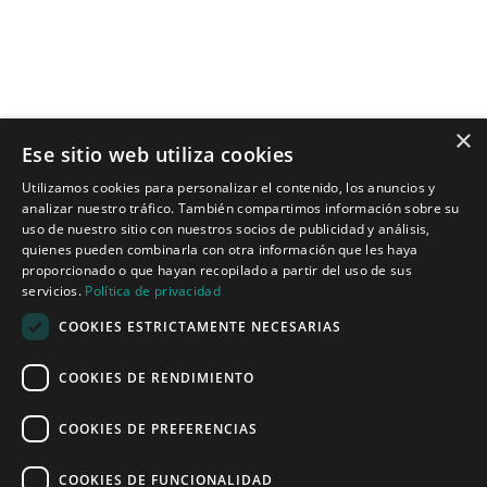
×
Ese sitio web utiliza cookies
Tecnologías para ingeniería acústica
Utilizamos cookies para personalizar el contenido, los anuncios y
analizar nuestro tráfico. También compartimos información sobre su
Inicio
uso de nuestro sitio con nuestros socios de publicidad y análisis,
Aplicaciones
quienes pueden combinarla con otra información que les haya
Productos
proporcionado o que hayan recopilado a partir del uso de sus
Noticias
servicios.
Política de privacidad
COOKIES ESTRICTAMENTE NECESARIAS
Quiénes somos
COOKIES DE RENDIMIENTO
Misión y visión
Política de privacidad
COOKIES DE PREFERENCIAS
COOKIES DE FUNCIONALIDAD