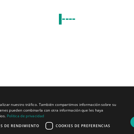
Quiénes somos
Misión y visión
Política de privacidad
analizar nuestro tráfico. También compartimos información sobre su
quienes pueden combinarla con otra información que les haya
ios.
Política de privacidad
ES DE RENDIMIENTO
COOKIES DE PREFERENCIAS