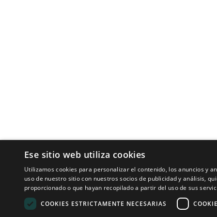
Tecnologías para ingeniería acústica
Inicio
Aplicaciones
Productos
Noticias
© 2008 - 2026 Sound of Numbers SL
Ese sitio web utiliza cookies
Utilizamos cookies para personalizar el contenido, los anuncios y 
uso de nuestro sitio con nuestros socios de publicidad y análisis, 
proporcionado o que hayan recopilado a partir del uso de sus servic
COOKIES ESTRICTAMENTE NECESARIAS
COOKI