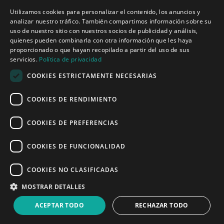
Utilizamos cookies para personalizar el contenido, los anuncios y
analizar nuestro tráfico. También compartimos información sobre su
Inicio
uso de nuestro sitio con nuestros socios de publicidad y análisis,
Aplicaciones
quienes pueden combinarla con otra información que les haya
Productos
proporcionado o que hayan recopilado a partir del uso de sus
Noticias
servicios.
Política de privacidad
COOKIES ESTRICTAMENTE NECESARIAS
Quiénes somos
COOKIES DE RENDIMIENTO
Misión y visión
Política de privacidad
COOKIES DE PREFERENCIAS
COOKIES DE FUNCIONALIDAD
Linked
Y
COOKIES NO CLASIFICADAS
MOSTRAR DETALLES
ACEPTAR TODO
RECHAZAR TODO
© 2008 - 2026 Sound of Numbers SL